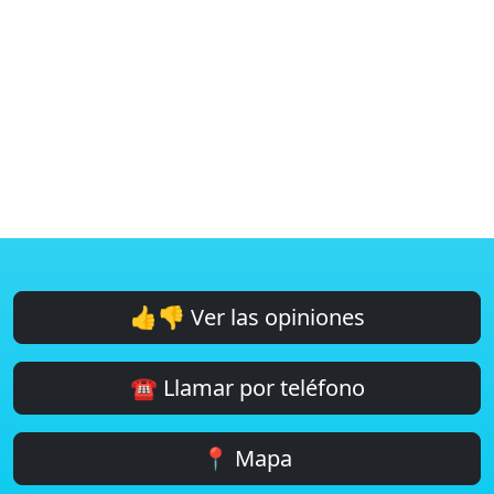
👍👎 Ver las opiniones
☎️ Llamar por teléfono
📍 Mapa