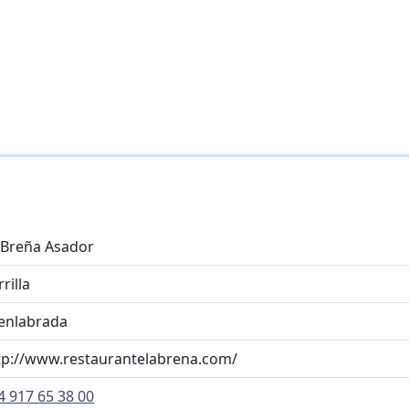
 Breña Asador
rilla
enlabrada
tp://www.restaurantelabrena.com/
4 917 65 38 00