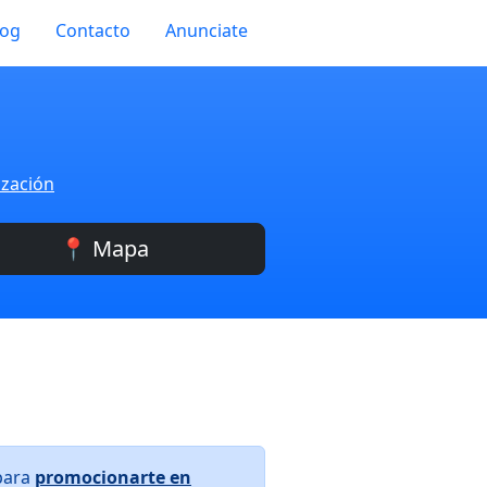
log
Contacto
Anunciate
ización
📍 Mapa
 para
promocionarte en