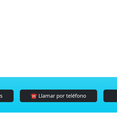
es
☎️ Llamar por teléfono