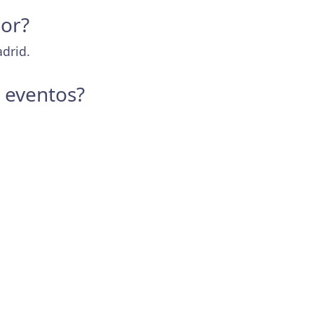
dor?
adrid.
y eventos?