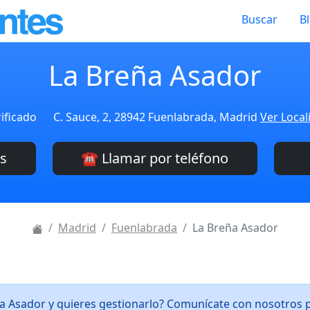
Buscar
B
La Breña Asador
ificado
C. Sauce, 2, 28942 Fuenlabrada, Madrid
Ver Local
es
☎️ Llamar por teléfono
Madrid
Fuenlabrada
La Breña Asador
ña Asador y quieres gestionarlo? Comunícate con nosotros