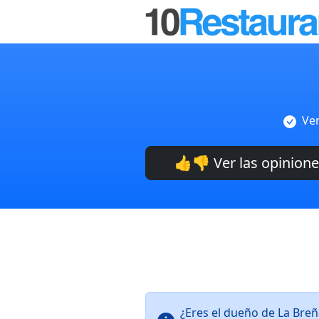
Ver
👍👎 Ver las opinion
¿Eres el dueño de La Bre