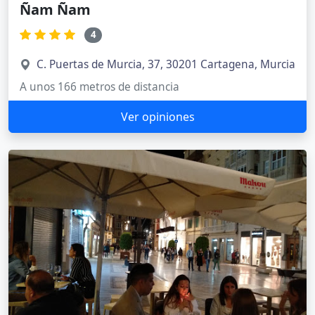
Ñam Ñam
4
C. Puertas de Murcia, 37, 30201 Cartagena, Murcia
A unos 166 metros de distancia
Ver opiniones