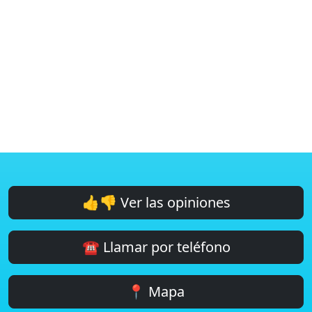
👍👎 Ver las opiniones
☎️ Llamar por teléfono
📍 Mapa