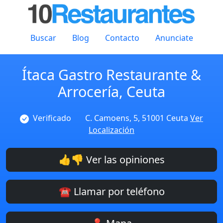
Buscar
Blog
Contacto
Anunciate
Ítaca Gastro Restaurante &
Arrocería, Ceuta
Verificado
C. Camoens, 5, 51001 Ceuta
Ver
Localización
👍👎 Ver las opiniones
☎️ Llamar por teléfono