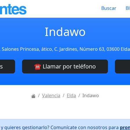
Buscar
B
Indawo
Salones Princesa, ático, C. Jardines, Número 63, 03600 Elda
es
☎️ Llamar por teléfono
Valencia
Elda
Indawo
 y quieres gestionarlo? Comunícate con nosotros para
pro