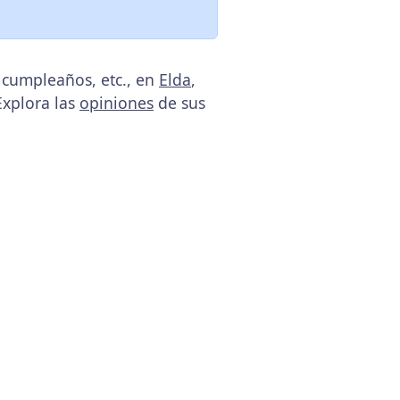
 cumpleaños, etc., en
Elda
,
Explora las
opiniones
de sus