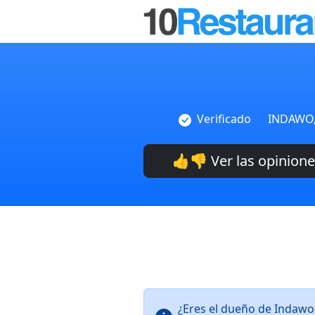
Verificado
INDAWO, 
👍👎 Ver las opinion
¿Eres el dueño de Indawo