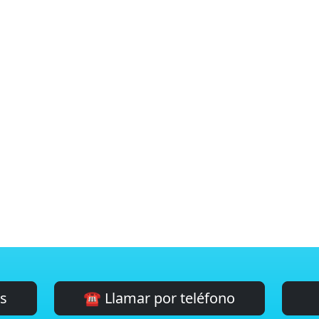
es
☎️ Llamar por teléfono