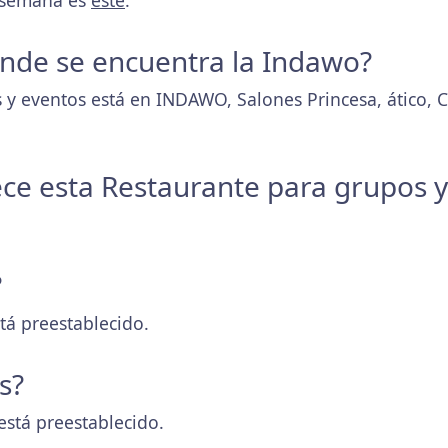
a semana es
este
.
donde se encuentra la Indawo?
 y eventos está en INDAWO, Salones Princesa, ático, 
ece esta Restaurante para grupos 
?
tá preestablecido.
s?
está preestablecido.