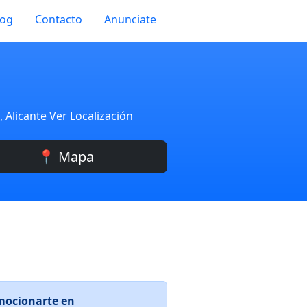
log
Contacto
Anunciate
, Alicante
Ver Localización
📍 Mapa
mocionarte en