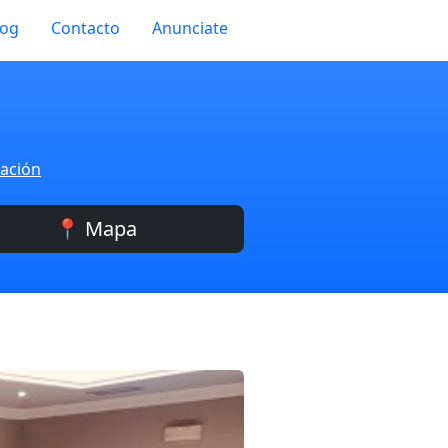
log
Contacto
Anunciate
zación
📍 Mapa