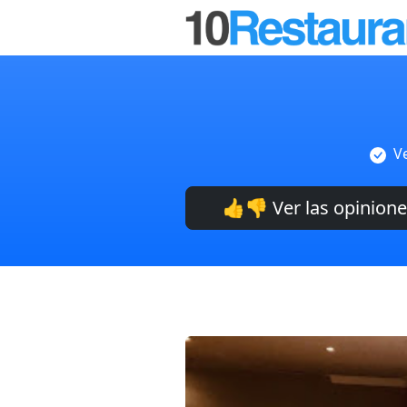
V
👍👎 Ver las opinion