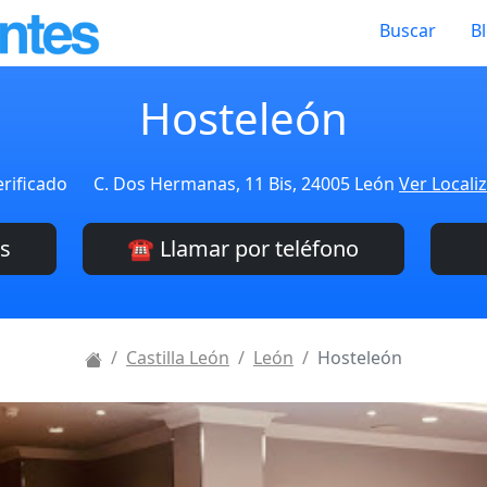
Buscar
B
Hosteleón
erificado
C. Dos Hermanas, 11 Bis, 24005 León
Ver Locali
es
☎️ Llamar por teléfono
Castilla León
León
Hosteleón