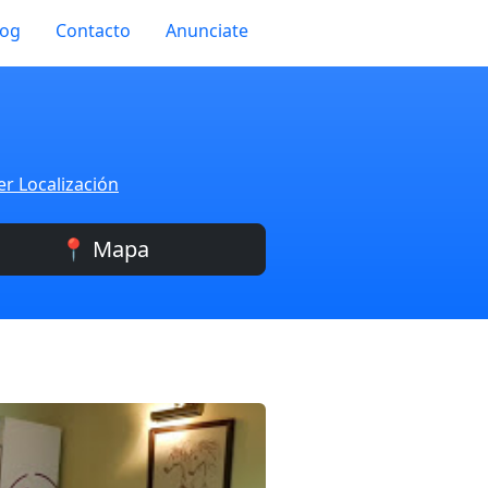
log
Contacto
Anunciate
er Localización
📍 Mapa