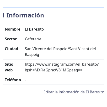
ℹ️ Información
Nombre
El Baresito
Sector
Cafetería
Ciudad
San Vicente del Raspeig/Sant Vicent del
Raspeig
Sitio
https://www.instagram.com/el_baresito?
web
igsh=MXFiaGpncW81MGpseg==
Teléfono
-
Editar la información de El Baresito