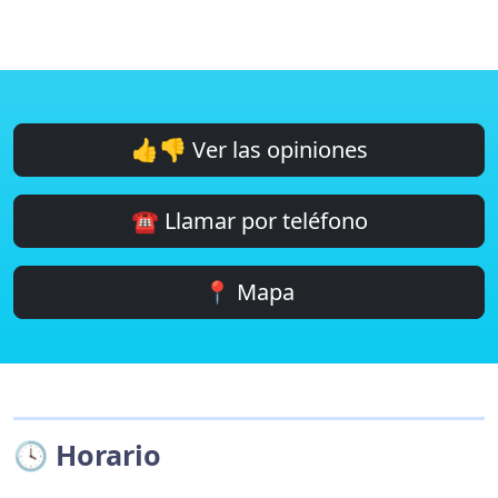
👍👎 Ver las opiniones
☎️ Llamar por teléfono
📍 Mapa
🕓 Horario