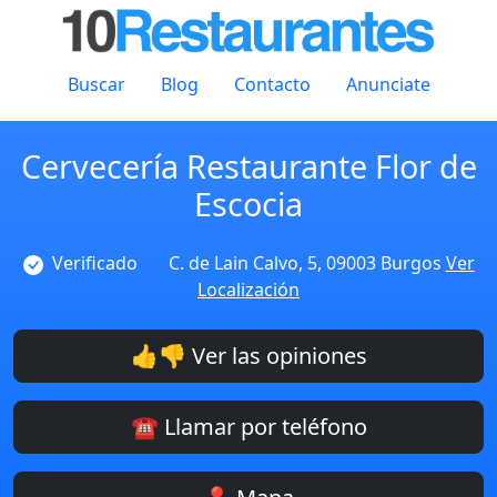
Buscar
Blog
Contacto
Anunciate
Cervecería Restaurante Flor de
Escocia
Verificado
C. de Lain Calvo, 5, 09003 Burgos
Ver
Localización
👍👎 Ver las opiniones
☎️ Llamar por teléfono