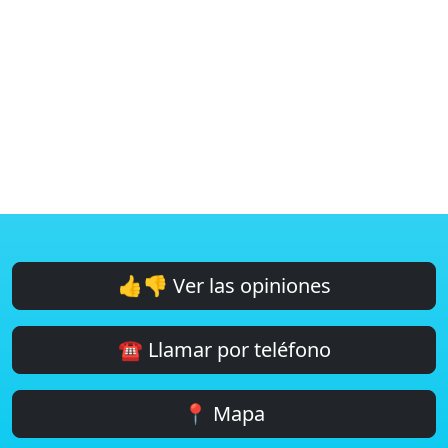
👍👎 Ver las opiniones
☎️ Llamar por teléfono
📍 Mapa