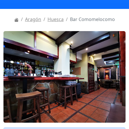
Aragón
Huesca
Bar Comomelocomo