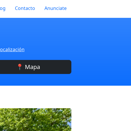
log
Contacto
Anunciate
ocalización
📍 Mapa