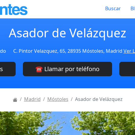
Buscar
B
Asador de Velázquez
ado
C. Pintor Velazquez, 65, 28935 Móstoles, Madrid
Ver L
es
☎️ Llamar por teléfono
Madrid
Móstoles
Asador de Velázquez