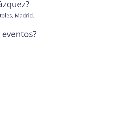
lázquez?
toles, Madrid.
y eventos?