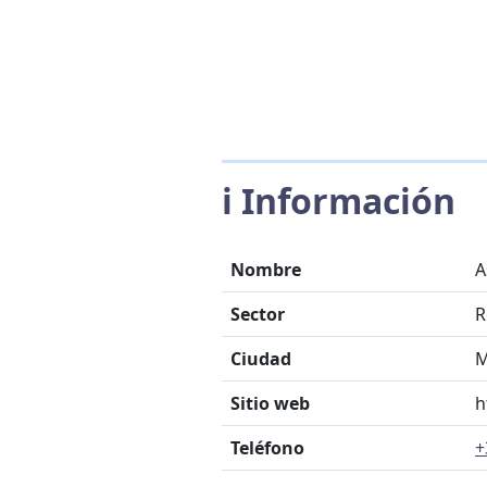
ℹ️ Información
Nombre
A
Sector
R
Ciudad
M
Sitio web
h
Teléfono
+