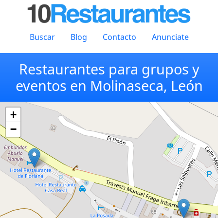
Buscar
Blog
Contacto
Anunciate
Restaurantes para grupos y
eventos en Molinaseca, León
+
−